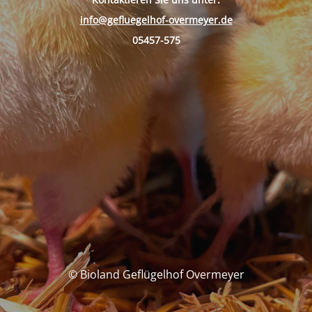
info@gefluegelhof-overmeyer.de
05457-575
© Bioland Geflügelhof Overmeyer